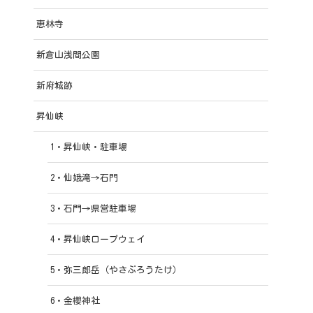
恵林寺
新倉山浅間公園
新府城跡
昇仙峡
1・昇仙峡・駐車場
2・仙娥滝→石門
3・石門→県営駐車場
4・昇仙峡ロープウェイ
5・弥三郎岳（やさぶろうたけ）
6・金櫻神社