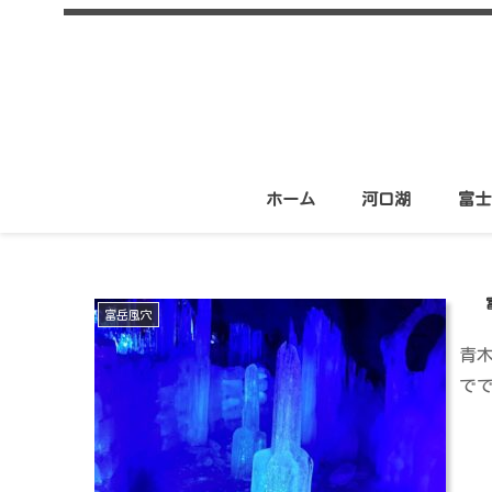
ホーム
河口湖
富士
富岳風穴
青
で