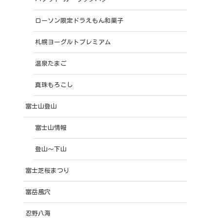
ローソン限定ドラえもん和菓子
札幌ヨーグルトプレミアム
温泉たまご
真珠もろこし
富士山登山
富士山情報
登山～下山
富士芝桜まつり
富岳風穴
忍野八海