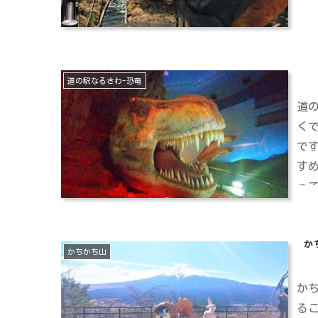
道の駅なるさわ-恐竜
道
く
で
す
っ
か
かちかち山
か
る