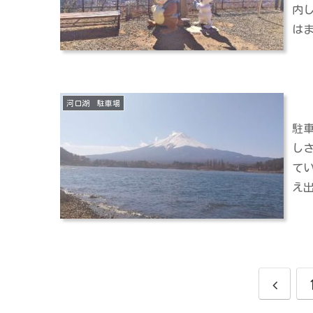
内
は
河口湖 駐車場
駐
し
て
え