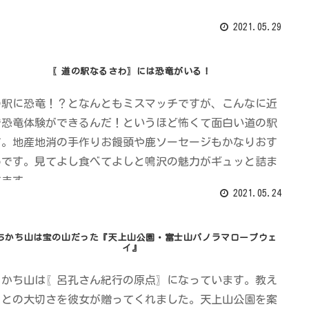
2021.05.29
〖道の駅なるさわ〗には恐竜がいる！
の駅に恐竜！？となんともミスマッチですが、こんなに近
で恐竜体験ができるんだ！というほど怖くて面白い道の駅
す。地産地消の手作りお饅頭や鹿ソーセージもかなりおす
めです。見てよし食べてよしと鳴沢の魅力がギュッと詰ま
てます。
2021.05.24
ちかち山は宝の山だった『天上山公園・富士山パノラマロープウェ
イ』
ちかち山は〖呂孔さん紀行の原点〗になっています。教え
ことの大切さを彼女が贈ってくれました。天上山公園を案