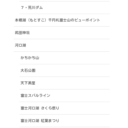
７・荒川ダム
本栖湖（もとすこ）千円札富士山のビューポイント
武田神社
河口湖
かちかち山
大石公園
天下茶屋
富士スバルライン
富士河口湖 さくら祭り
富士河口湖 紅葉まつり