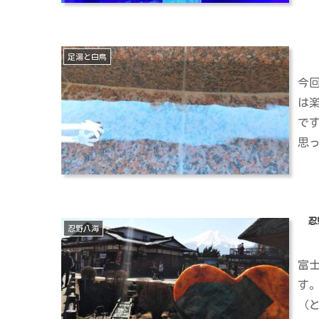
足湯と白鳥
今
は
で
思
忍
忍野八海
富
す
（