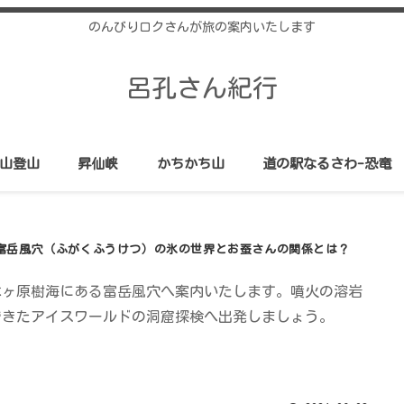
のんびりロクさんが旅の案内いたします
呂孔さん紀行
山登山
昇仙峡
かちかち山
道の駅なるさわ-恐竜
富岳風穴（ふがくふうけつ）の氷の世界とお蚕さんの関係とは？
木ヶ原樹海にある富岳風穴へ案内いたします。噴火の溶岩
できたアイスワールドの洞窟探検へ出発しましょう。