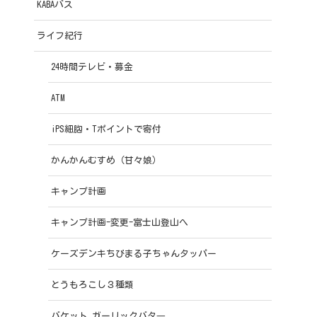
KABAバス
ライフ紀行
24時間テレビ・募金
ATM
iPS細胞・Tポイントで寄付
かんかんむすめ（甘々娘）
キャンプ計画
キャンプ計画-変更-富士山登山へ
ケーズデンキちびまる子ちゃんタッパー
とうもろこし３種類
バケット ガーリックバタ―