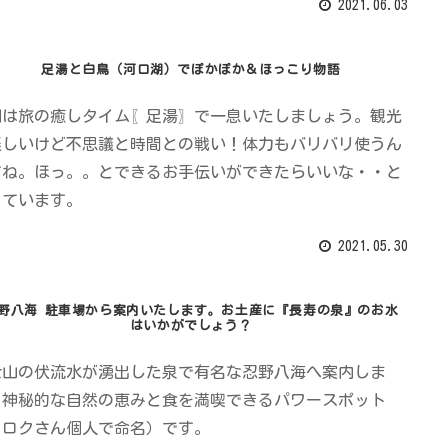
2021.06.03
足湯と白鳥（河口湖）でぽかぽか＆ほっこり物語
回は旅の癒しタイム〖足湯〗で一息いたしましょう。観光
楽しいけど不思議と時間との戦い！体力もバリバリ使うん
すね。ほっ。。とできるお手伝いができたらいいな・・と
っています。
2021.05.30
野八海 駐車場から案内いたします。お土産に『長寿の泉』のお水
はいかがでしょう？
士山の伏流水が湧出した泉で有名な忍野八海へ案内しま
。神秘的な自然の恵みと食を満喫できるパワースポット
とロクさん個人で命名）です。