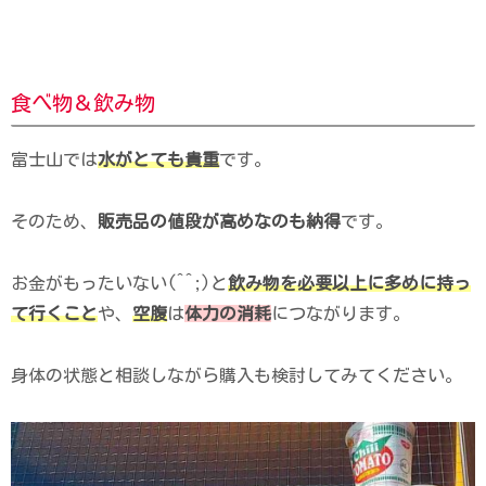
食べ物＆飲み物
富士山では
水がとても貴重
です。
そのため、
販売品の値段が高めなのも納得
です。
お金がもったいない(^^;)と
飲み物を必要以上に多めに持っ
て行くこと
や、
空腹
は
体力の消耗
につながります。
身体の状態と相談しながら購入も検討してみてください。