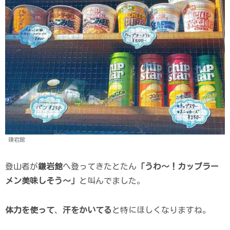
鎌岩館
登山者が
鎌岩館
へ登ってきたとたん
「うわ～！カップラー
メン美味しそう～」
と叫んでました。
体力を使って
、
汗をかいてる
と特にほしくなりますね。