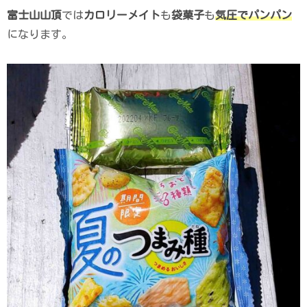
富士山山頂
では
カロリーメイト
も
袋菓子
も
気圧でパンパン
になります。