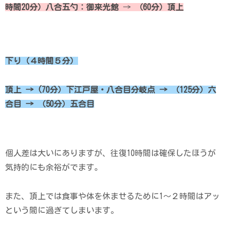
時間20分）八合五勺：御来光館
→
（60分）頂上
下り（４時間５分）
頂上 → (
7
0分）下江戸屋・八合目分岐点 → （125分）六
合目 → （50分）五合目
個人差は大いにありますが、往復10時間は確保したほうが
気持的にも余裕がでます。
また、頂上では食事や体を休ませるために1～２時間はアッ
という間に過ぎてしまいます。