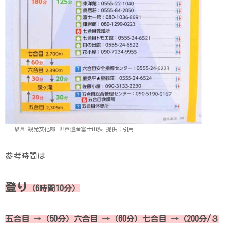
山梨県 観光文化部 世界遺産富士山課 提供：引用
参考時間は
登り
（6時間10分）
五合目
→
（50分）六合目
→
（60分）七合目
→
（200分/３