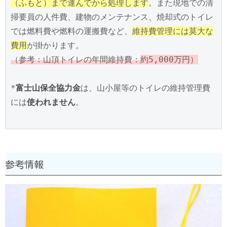
（ふもと）まで運んでから処理します
。また現地での清
掃要員の人件費、建物のメンテナンス、焼却式のトイレ
では燃料費や燃料の運搬費など、
維持費管理には莫大な
費用
（参考：山頂トイレの年間維持費：
約5,000万円）
*
富士山保全協力金
は、山小屋等のトイレの維持管理費
には
使われません
。

参考情報