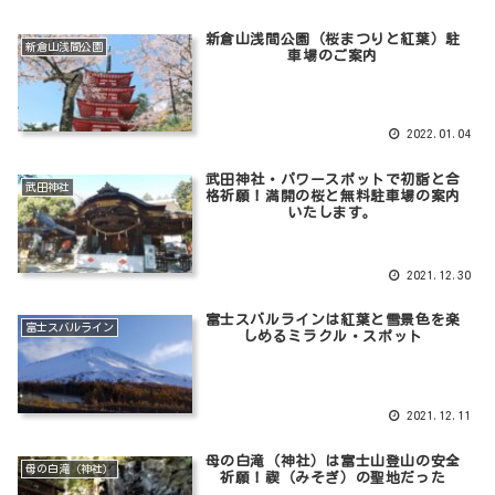
新倉山浅間公園（桜まつりと紅葉）駐
新倉山浅間公園
車場のご案内
2022.01.04
武田神社・パワースポットで初詣と合
武田神社
格祈願！満開の桜と無料駐車場の案内
いたします。
2021.12.30
富士スバルラインは紅葉と雪景色を楽
富士スバルライン
しめるミラクル・スポット
2021.12.11
母の白滝（神社）は富士山登山の安全
母の白滝（神社）
祈願！禊（みそぎ）の聖地だった