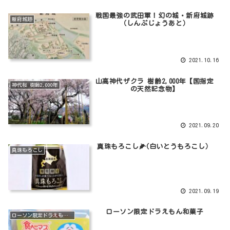
戦国最強の武田軍！幻の城・新府城跡
新府城跡
（しんぷじょうあと）
2021.10.16
山高神代ザクラ 樹齢2,000年【国指定
神代桜 樹齢2,000年
の天然記念物】
2021.09.20
真珠もろこし🌽(白いとうもろこし）
真珠もろこし
2021.09.19
ローソン限定ドラえもん和菓子
ローソン限定ドラえもん和菓子